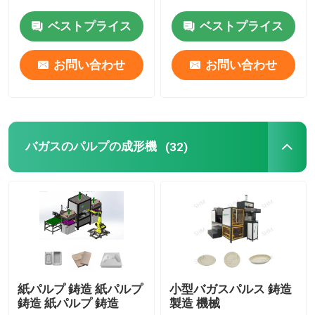
ベストプライス
ベストプライス
機械を作るペーパー皿
お問い合わせ
お問い合わせ
コーヒーカップトレイ機
機械を作るフルーツの皿
バガスのパルプの成形機
(32)
紙ボトルを作る機械
幼稚園用トレイを作る機械
卵のカートン作成機械
紙パルプ 鋳造 紙パルプ
小型バガスパルス 鋳造
鋳造 紙パルプ 鋳造
製造 機械
卵箱を作る機械