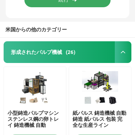
米国からの他のカテゴリー
形成されたパルプ機械
(26)
ホーム
小型鋳造パルプマシン
紙パルス 鋳造機械 自動
製品
ステンレス鋼の卵トレ
鋳造 紙パルス 包装 完
イ 鋳造機械 自動
全な生産ライン
企業情報