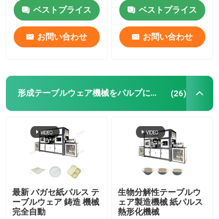
ベストプライス
ベストプライス
会社案内
お問い合わせ
お問い合わせ
品質管理
お問い合わせ
形成テーブルウェア機械をパルプにしなさい
(26)
見積依頼
形成されたパルプ機械
形成テーブルウェア機械をパルプにしなさい
最新 バガセ紙パルス テ
生物分解性テーブルウ
ーブルウェア 鋳造 機械
ェア製造機械 紙パルス
完全自動
熱形化機械
バガスのパルプの成形機