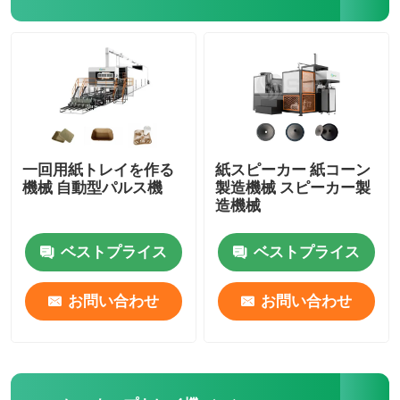
機械を作る卵の皿
陶磁繊維の鋳造装置
鋳造紙の鋳造 ランナー 鋳造機器
一回用紙トレイを作る
紙スピーカー 紙コーン
機械 自動型パルス機
製造機械 スピーカー製
造機械
鋳造工場 リザー・スリーブ 鋳造機器
ベストプライス
ベストプライス
お問い合わせ
お問い合わせ