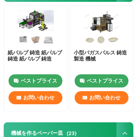
機械を作るペーパー皿
コーヒーカップトレイ機
紙パルプ 鋳造 紙パルプ
小型バガスパルス 鋳造
機械を作るフルーツの皿
鋳造 紙パルプ 鋳造
製造 機械
紙ボトルを作る機械
ベストプライス
ベストプライス
幼稚園用トレイを作る機械
お問い合わせ
お問い合わせ
卵のカートン作成機械
卵箱を作る機械
機械を作るペーパー皿
(23)