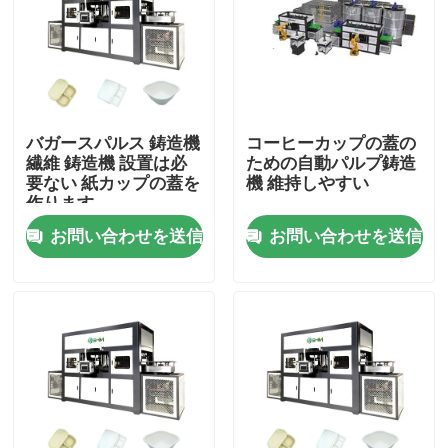
バガースパルス 鋳造機
コーヒーカップの蓋の
繊維 鋳造機 設置は必
ための自動パルプ鋳造
要ない 紙カップの蓋を
機 維持しやすい
作ります
お問い合わせを送信
お問い合わせを送信
ホーム
製品
企業情報