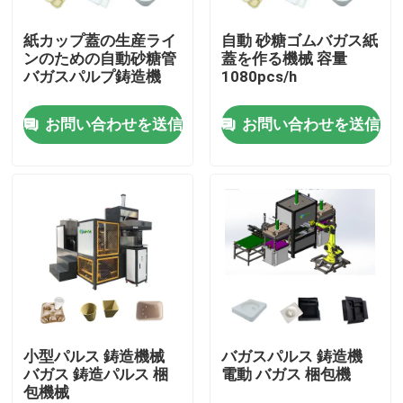
紙カップ蓋の生産ライ
自動 砂糖ゴムバガス紙
会社案内
ンのための自動砂糖管
蓋を作る機械 容量
バガスパルプ鋳造機
1080pcs/h
品質管理
お問い合わせを送信
お問い合わせを送信
お問い合わせ
見積依頼
形成されたパルプ機械
形成テーブルウェア機械をパルプにしなさい
小型パルス 鋳造機械
バガスパルス 鋳造機
バガス 鋳造パルス 梱
電動 バガス 梱包機
包機械
バガスのパルプの成形機