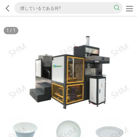
1
/
1