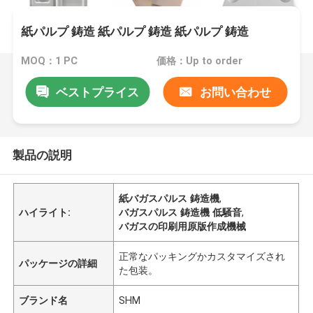
紙パルプ 鋳造 紙パルプ 鋳造 紙パルプ 鋳造
MOQ：1 PC
価格：Up to order
ベストプライス
お問い合わせ
製品の説明
紙バガスパルス 鋳造機
,
ハイライト:
バガスパルス 鋳造機 低騒音
,
バガスの印刷用原版作成機械
正常なパッキングかカスタマイズされ
パッケージの詳細
た包装。
ブランド名
SHM