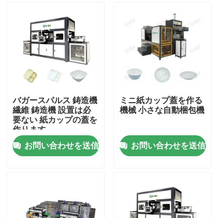
バガースパルス 鋳造機
ミニ紙カップ蓋を作る
繊維 鋳造機 設置は必
機械 小さな自動梱包機
要ない 紙カップの蓋を
作ります
お問い合わせを送信
お問い合わせを送信
ホーム
製品
企業情報