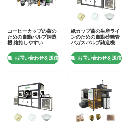
会社案内
コーヒーカップの蓋の
紙カップ蓋の生産ライ
品質管理
ための自動パルプ鋳造
ンのための自動砂糖管
機 維持しやすい
バガスパルプ鋳造機
お問い合わせ
お問い合わせを送信
お問い合わせを送信
見積依頼
形成されたパルプ機械
形成テーブルウェア機械をパルプにしなさい
バガスのパルプの成形機