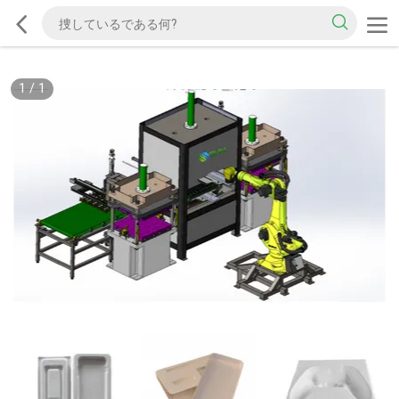
1
/
1