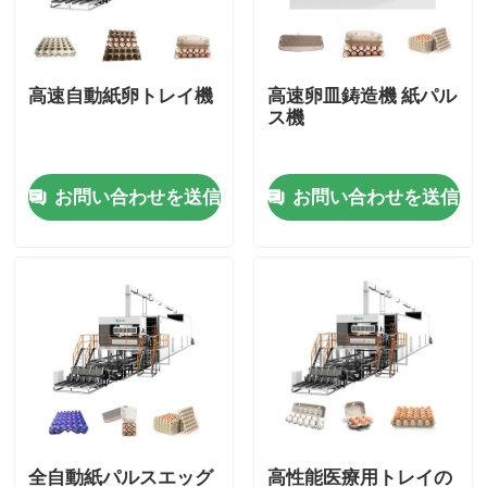
会社案内
高速自動紙卵トレイ機
高速卵皿鋳造機 紙パル
ス機
品質管理
お問い合わせを送信
お問い合わせを送信
お問い合わせ
見積依頼
形成されたパルプ機械
形成テーブルウェア機械をパルプにしなさい
バガスのパルプの成形機
全自動紙パルスエッグ
高性能医療用トレイの