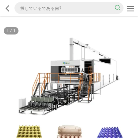
1
/
1