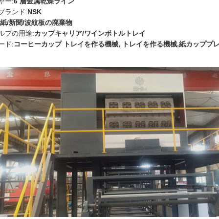
ヤー:
6 層金属乾燥ライン
ブランド:
NSK
紙/新聞/波紋板の廃棄物
ルプの用途:
カップキャリア/ワインボトルトレイ
ード:
コーヒーカップ トレイを作る機械, トレイを作る機械,紙カッププ