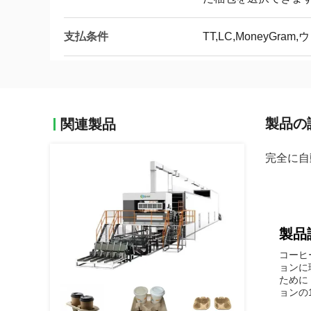
支払条件
TT,LC,MoneyGr
製品の
関連製品
完全に自
製品
コーヒー
ョンに
ために
ョンの