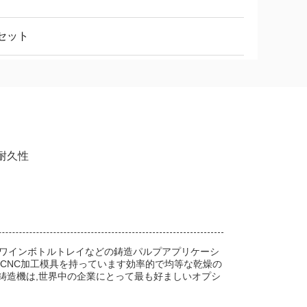
0セット
 耐久性
プキャリアやワインボトルトレイなどの鋳造パルプアプリケーシ
CNC加工模具を持っています効率的で均等な乾燥の
プ鋳造機は,世界中の企業にとって最も好ましいオプシ