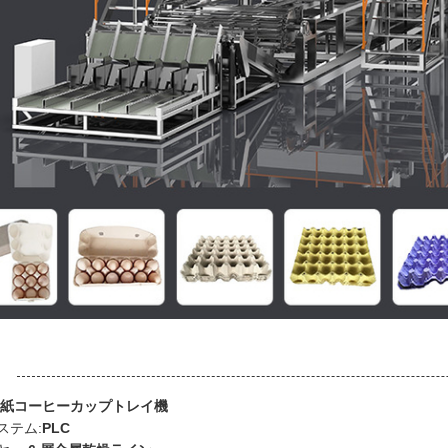
:
紙コーヒーカップトレイ機
ステム:
PLC