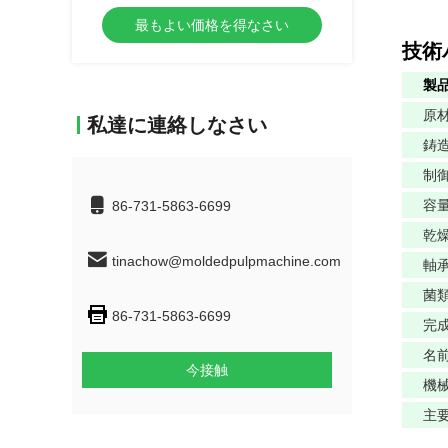
最もよい価格を得なさい
技術
製
原
私達に連絡しなさい
鋳
制
容
86-731-5863-6699
乾
tinachow@moldedpulpmachine.com
軸
菌
86-731-5863-6699
完
名
今接触
機
主