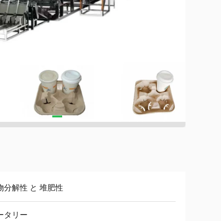
物分解性 と 堆肥性
ータリー