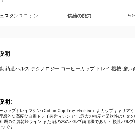
am,ウェスタンユニオン
供給の能力
5
説明
動 鋳造パルス テクノロジー コーヒーカップ トレイ 機械 強い
説明:
カップトレイマシン (Coffee Cup Tray Machine) は,カッ
理想的な高度な自動トレイ製造マシンです.最大の精度と柔軟性のための
 6 層の金属乾燥ライン.また,靴の木のパルプ鋳造機であり,互換性パル
1つです.