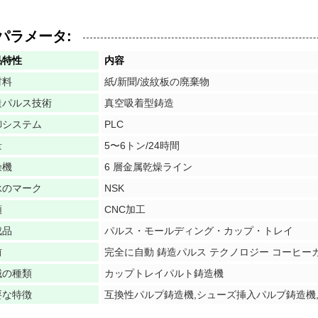
パラメータ:
品特性
内容
材料
紙/新聞/波紋板の廃棄物
造パルス技術
真空吸着型鋳造
御システム
PLC
量
5〜6トン/24時間
燥機
6 層金属乾燥ライン
承のマーク
NSK
類
CNC加工
成品
パルス・モールディング・カップ・トレイ
前
完全に自動 鋳造パルス テクノロジー コーヒーカ
械の種類
カップトレイパルト鋳造機
要な特徴
互換性パルプ鋳造機,シューズ挿入パルプ鋳造機