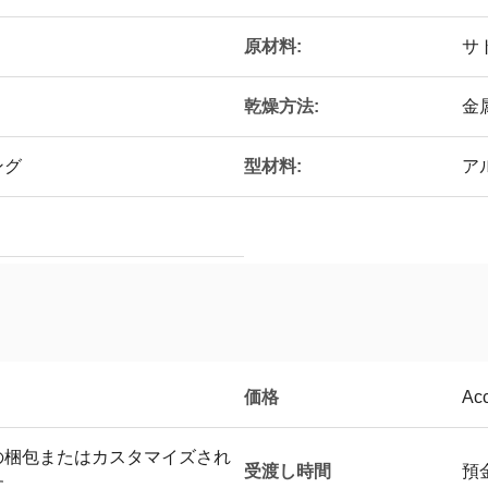
原材料:
サ
乾燥方法:
金
ング
型材料:
ア
価格
Acc
の梱包またはカスタマイズされ
受渡し時間
預
す。