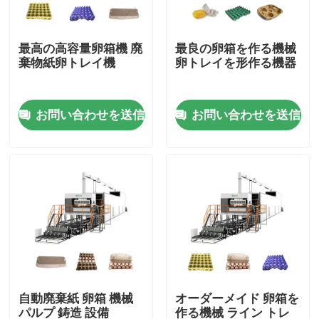
会社案内
最高の高容量卵箱機 廃
最良の卵箱を作る機械
棄物紙卵トレイ機
卵トレイを形作る機器
品質管理
お問い合わせを送信
お問い合わせを送信
お問い合わせ
見積依頼
形成されたパルプ機械
形成テーブルウェア機械をパルプにしなさい
自動廃棄紙 卵箱 機械
オーダーメイド 卵箱を
バガスのパルプの成形機
パルプ 鋳造 設備
作る機械 ライン トレ