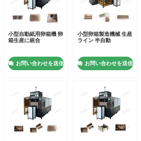
会社案内
小型自動紙用卵箱機 卵
小型卵箱製造機械 生産
品質管理
箱生産に統合
ライン 半自動
お問い合わせ
お問い合わせを送信
お問い合わせを送信
見積依頼
形成されたパルプ機械
形成テーブルウェア機械をパルプにしなさい
バガスのパルプの成形機