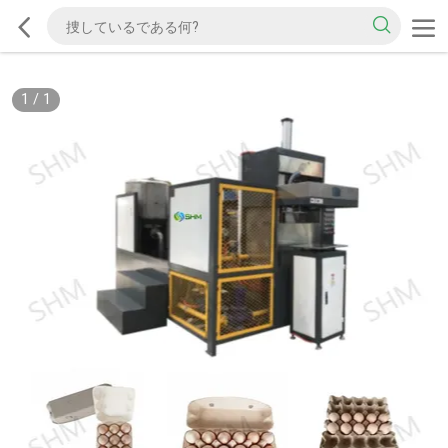
1
/
1