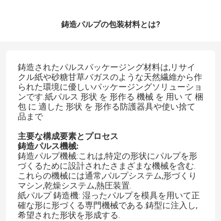
鋳造パルプの包装材料とは?
鋳造されたパルスパッケージング材料は,リサイ
クル紙や砂糖甘草バガスのような天然繊維から作
られた環境に優しいパッケージングソリューショ
ンです.紙パルス 形状 を 形作る 機械 を 用い て 梱
包 に 適した 形状 を 形作る防護器具や使い捨て
品まで
主要な構成要素とプロセス
鋳造パルス機械:
鋳造パルプ機械:これは,特定の形状にパルプを形
づくるために設計されたさまざまな機械を含む.
これらの機械には通常,パルプシステム,形づくり
マシン,乾燥システム,熱圧装置.
紙パルプ 鋳造機: 湿ったパルプを模具を用いて正
確な形に形づくる専門機械である.鋳型に注入し,
希望された形状を形成する.