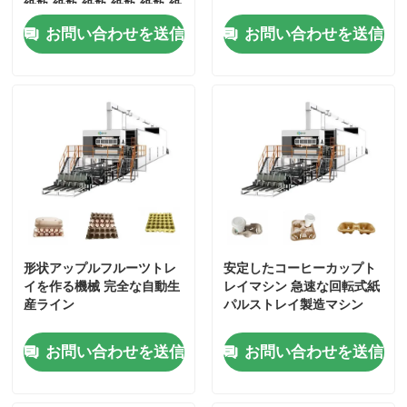
紙瓶 紙瓶 紙瓶 紙瓶 紙瓶 紙
瓶 紙瓶 紙瓶 紙瓶 紙瓶 紙瓶
お問い合わせを送信
お問い合わせを送信
紙瓶 紙瓶 紙瓶 紙瓶 紙瓶 紙
会社案内
瓶 紙瓶 紙瓶 紙瓶 紙瓶 紙
紙 紙 紙 紙 紙 紙 紙 紙 紙
紙 紙 紙 紙 紙
品質管理
お問い合わせ
見積依頼
形状アップルフルーツトレ
安定したコーヒーカップト
形成されたパルプ機械
イを作る機械 完全な自動生
レイマシン 急速な回転式紙
産ライン
パルストレイ製造マシン
形成テーブルウェア機械をパルプにしなさい
お問い合わせを送信
お問い合わせを送信
バガスのパルプの成形機