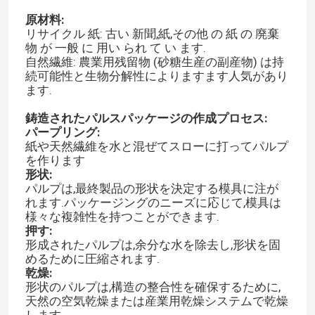
原材料:
リサイクル 紙: 古い 新聞,紙,その他 の 紙 の 廃棄
物 が 一般 に 用い られ て い ます.
自然繊維: 農業用残留物 (砂糖生産の副産物) は持
続可能性と生物分解性によりますます人気があり
ます.
鋳造されたパルスパッケージの作成プロセス:
パープリング:
紙や天然繊維を水と混ぜてスローに打ってパルプ
を作ります
形状:
パルプは,最終製品の形状を決定する模具に注が
れます.パッケージングのニーズに応じて,模具は
様々な複雑性を持つことができます.
押す:
形成されたパルプは,余分な水を除去し,形状を固
めるために圧縮されます.
乾燥:
形状のパルプは,構造の整合性を確保するために,
天然の空気乾燥または産業用乾燥システムで乾燥
します.