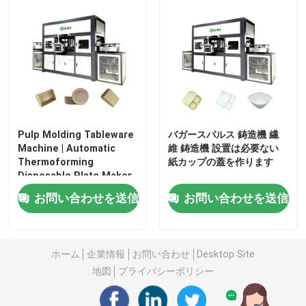
機械を作るペーパー皿
コーヒーカップトレイ機
機械を作るフルーツの皿
Pulp Molding Tableware
バガースパルス 鋳造機 繊
Machine | Automatic
維 鋳造機 設置は必要ない
Thermoforming
紙カップの蓋を作ります
紙ボトルを作る機械
Disposable Plate Maker
お問い合わせを送信
お問い合わせを送信
幼稚園用トレイを作る機械
卵のカートン作成機械
ホーム
企業情報
お問い合わせ
Desktop Site
地図
プライバシーポリシー
卵箱を作る機械