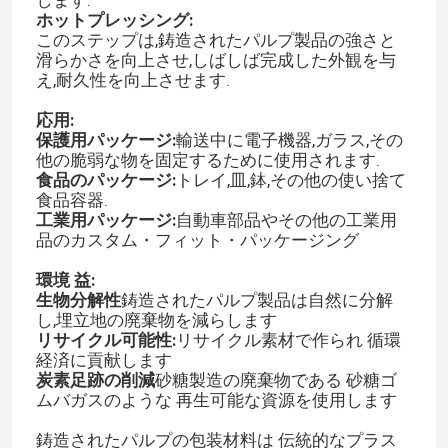
ホットプレッシング:
このステップは,鋳造されたパルプ製品の強さと
滑らかさを向上させ,しばしば完成した外観を与
え,耐久性を向上させます.
応用:
保護用パッケージ:
輸送中に電子機器,ガラス,その
他の脆弱な物を固定するために使用されます.
食品のパッケージ:
トレイ,皿,鉢,その他の使い捨て
食品容器.
工業用パッケージ:
自動車部品やその他の工業用
品のカスタム・フィット・パッケージング
環境 益:
生物分解性
鋳造されたパルプ製品は自然に分解
し,埋立地の廃棄物を減らします
リサイクル可能性:
リサイクル素材で作られ 循環
経済に貢献します
炭素足跡の削減
砂糖製造の廃棄物である 砂糖ゴ
ムバガスのような 再生可能な資源を使用します
鋳造されたパルプの包装材料は 伝統的なプラス