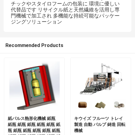
チックやスタイロフームの包装に 環境に優しい
代替品です リサイクル紙と天然繊維を活用し専
門機械で加工され 多機能な持続可能なパッケー
ジングソリューション
Recommended Products
ホーム
製品
紙パルス熱形化機械 紙瓶
キウイズ フルーツ トレイ
紙瓶 紙瓶 紙瓶 紙瓶 紙瓶 紙
製造 自動 パルプ 鋳造 回転
瓶 紙瓶 紙瓶 紙瓶 紙瓶 紙瓶
機械
企業情報