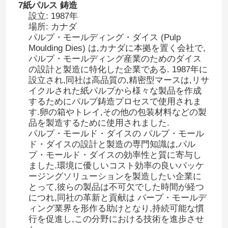
7紙パルス 鋳造
設立: 1987年
機械を作るペーパー皿
場所: カナダ
パルプ・モールディング・ダイス (Pulp
Moulding Dies) は,カナダに本拠を置く会社で,
コーヒーカップトレイ機
パルプ・モールディング産業のためのダイス
の設計と製造に特化した企業である. 1987年に
設立され,同社は高品質の,精密型マースは,リサ
機械を作るフルーツの皿
イクルされた紙パルプから様々な製品を作成
するためにパルプ鋳造プロセスで使用されま
す.卵の箱やトレイ,その他の包装材料などの製
品を製造するために使用されました.
幼稚園用トレイを作る機械
パルプ・モールド・ダイスの パルプ・モール
ド・ダイスの設計と製造の専門知識は,パル
プ・モールド・ダイスの効率性と質に寄与し
卵のカートン作成機械
ました.環境に優しいコスト効率の良いパッケ
ージングソリューションを製造したい企業に
とって,彼らの製品は不可欠でした時間が経つ
卵箱を作る機械
につれ,同社の革新と貢献は パープ・モールデ
ィング業界を形作る助けとなり,持続可能な慣
行を促進し,この分野における技術を進歩させ
機械を作る卵の皿