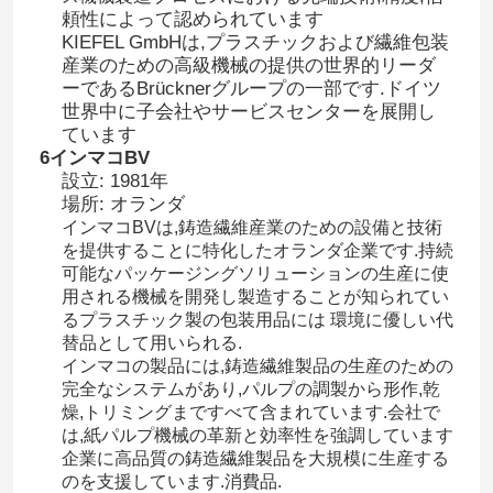
頼性によって認められています
KIEFEL GmbHは,プラスチックおよび繊維包装
会社案内
産業のための高級機械の提供の世界的リーダ
ーであるBrücknerグループの一部です.ドイツ
世界中に子会社やサービスセンターを展開し
品質管理
ています
6インマコBV
設立: 1981年
お問い合わせ
場所: オランダ
インマコBVは,鋳造繊維産業のための設備と技術
を提供することに特化したオランダ企業です.持続
見積依頼
可能なパッケージングソリューションの生産に使
用される機械を開発し製造することが知られてい
るプラスチック製の包装用品には 環境に優しい代
形成されたパルプ機械
替品として用いられる.
インマコの製品には,鋳造繊維製品の生産のための
完全なシステムがあり,パルプの調製から形作,乾
形成テーブルウェア機械をパルプにしなさい
燥,トリミングまですべて含まれています.会社で
は,紙パルプ機械の革新と効率性を強調しています
企業に高品質の鋳造繊維製品を大規模に生産する
バガスのパルプの成形機
のを支援しています.消費品.