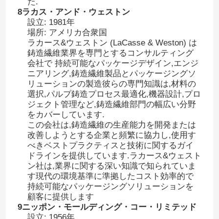
た.
8ラカス・アンド・ウェストン
設立: 1981年
陶磁繊維の鋳造装置
場所: アメリカ合衆国
ラカース&ウェストン (LaCasse & Weston) は
鋳造繊維業界を専門とするコンサルティング
鋳造紙の鋳造 ランナー 鋳造機器
会社で 持続可能なパッケージデザイン,エンジ
ニアリング,鋳造繊維製品とパッケージングソ
リューションの製造彼らの専門知識は,材料の
鋳造工場 リザー・スリーブ 鋳造機器
選択,パルプ鋳造プロセス最適化,機器設計,プロ
ジェクト管理など,鋳造繊維部門の幅広い分野
をカバーしています.
この会社は,鋳造繊維の生産能力を開発または
改善しようとする企業と頻繁に協力し,使用す
べきベストプラクティスと技術に関するガイ
ドラインを提供しています.ラカース&ウェスト
ン社は,業界に関する深い知識で知られていま
す現代の環境基準に準拠したコスト効率的で
持続可能なパッケージングソリューションを
顧客に提供します
9ニッポン・モールディング・コー・リミテッド
設立: 1956年