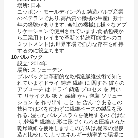
場所: 日本
ニッポン・モールディングは,鋳造パルプ産業
のベテランであり,高品質の機械の生産に数十
年の経験があります. 会社の機械は,様々なアプ
リケーションで使用されています.食品包装か
ら工業用トレイまで革新と持続可能性へのコ
ミットメントは,世界市場で強力な存在を維持
するのに役立ちます.
10パルパック
設立: 2014年
場所: スウェーデン
プルパックは革新的な乾模造繊維技術で知ら
れていますドライ 鋳造 繊維 に 関する 彼らの
アプローチ は,ドライ 鋳造 プロセス を 用い
て リサイクル 紙 と 繊維 から 包装 ソリュー
ション を 作り出す こと を 含ん で あるこの
技術では水を使わずに繊維ベースの製品を形
作る. 湿ったパルプスラムを使用するのではな
く,乾燥型繊維は,形に形づくられる圧縮された
乾燥繊維を使用しますこの方法は,従来の湿模
造と比較して,よりエネルギー効率的で環境に