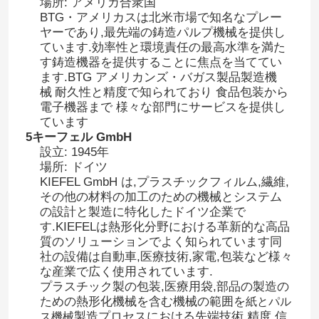
場所: アメリカ合衆国
BTG・アメリカスは北米市場で知名なプレー
ヤーであり,最先端の鋳造パルプ機械を提供し
ています.効率性と環境責任の最高水準を満た
す鋳造機器を提供することに焦点を当ててい
ます.BTG アメリカンズ・バガス製品製造機
械
耐久性と精度で知られており 食品包装から
電子機器まで 様々な部門にサービスを提供し
ています
5キーフェル GmbH
設立: 1945年
場所: ドイツ
KIEFEL GmbH は,プラスチックフィルム,繊維,
その他の材料の加工のための機械とシステム
の設計と製造に特化したドイツ企業で
ホーム
す.KIEFELは熱形化分野における革新的な高品
質のソリューションでよく知られています同
社の設備は自動車,医療技術,家電,包装など様々
製品
な産業で広く使用されています.
プラスチック製の包装,医療用袋,部品の製造の
ための熱形化機械を含む機械の範囲を
紙とパル
企業情報
製造プロセスにおける先端技術,精度,信
ス機械