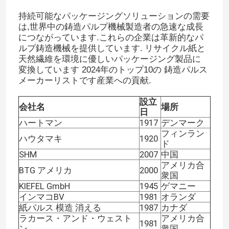
持続可能なパッケージングソリューションの需要
は,世界中の鋳造パルプ機械製造者の急速な成長
につながっています.これらの企業は革新的なパ
ルプ鋳造機械を提供しています.
リサイクル紙と
天然繊維を環境に優しいパッケージング製品に
変換しています 2024年のトップ10の 鋳造パルス
メーカーリストです産業への貢献.
設立
会社名
場所
日
ハートマン
1917
デンマーク
フィンラン
ハウタマキ
1920
ド
SHM
2007
中国
アメリカ合
BTG アメリカ
2000
衆国
KIEFEL GmbH
1945
ゲマニー
インマコBV
1981
オランダ
紙パルス 模造 消える
1987
カナダ
ラカース・アンド・ウェスト
アメリカ合
1981
ン
衆国