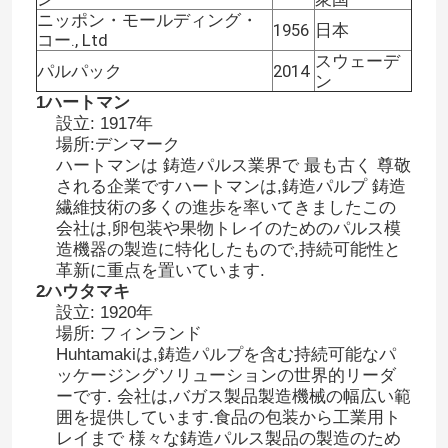
ニッポン・モールディング・
1956
日本
コー., Ltd
スウェーデ
パルパック
2014
ン
1ハートマン
設立: 1917年
場所:デンマーク
ハートマンは 鋳造パルス業界で 最も古く 尊敬
される企業ですハートマンは,鋳造パルプ 鋳造
繊維技術の多くの進歩を率いてきましたこの
会社は,卵包装や果物トレイのためのパルス模
造機器の製造に特化したもので,持続可能性と
革新に重点を置いています.
2ハウタマキ
設立: 1920年
場所: フィンランド
Huhtamakiは,鋳造パルプを含む持続可能なパ
ッケージングソリューションの世界的リーダ
ーです. 会社は,バガス製品製造機械の幅広い範
囲を提供しています.
食品の包装から工業用ト
レイまで 様々な鋳造パルス製品の製造のため