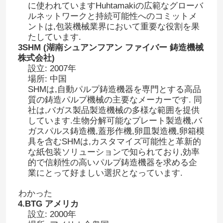
に使われていますHuhtamakiの広範なグローバ
ルネットワークと持続可能性へのコミットメ
ントは,包装機械業界において重要な役割を果
たしています.
3SHM (湖南シュアンフアン ファイバー 鋳造機械
株式会社)
設立: 2007年
場所: 中国
SHMは,自動パルプ鋳造機器を専門とする高品
質の鋳造パルプ機械の主要なメーカーです. 同
社は,バガス製品製造機械の多様な範囲を提供
しています.
生物分解可能なプレート製造機,バ
ガスパルス鋳造機,蓋形作機,卵皿製造機,卵箱模
具を含む
SHMは,カスタマイズ可能性と革新的
な紙包装ソリューションで知られており,効率
的で信頼性の高いパルプ鋳造機器を求める企
業にとって好ましい選択となっています.
わかった
4.BTG アメリカ
設立: 2000年