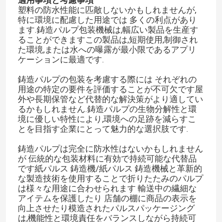
塑料の防水性能に匹敵しないかもしれませんが,
特に環境に配慮した用途では 多くの利点があり
ます.鋳造パルプ包装機械は,幅広い製品を生産す
ることができますこの製品は,短期使用,制御され
た環境,または水への曝露が最小限であるアプリ
ケーションに最適です.
鋳造パルプの包装を考慮する際には それぞれの
用途の特定の要件を評価することが不可欠です屋
外や長期保管など代替的な解決策がより適してい
るかもしれません.鋳造パルプの生物分解性と環
境に優しい特性により,環境への足跡を減らすこ
とを目指す企業にとって魅力的な選択肢です.
鋳造パルプは完全に防水性はないかもしれません
が 伝統的な包装材料に有効で持続可能な代替品
です紙パルス 鋳造機/紙パルス 鋳造機械と革新的
な製造技術を使用することで折りたたみのパルプ
は様々な用途に合わせられます 輸送中の繊細な
アイテムを保護したり 店舗の棚に商品の表示を
向上させたり模造されたパルスパッケージング
は,機能性と環境責任をバランスしながら持続可