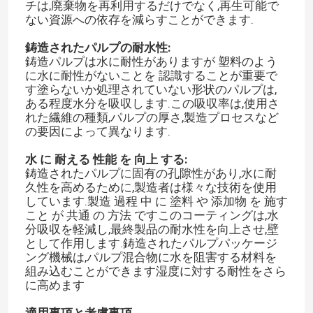
チは,廃棄物を再利用するだけでなく,再生可能で
ない資源への依存を減らすことができます.
鋳造されたパルプの耐水性:
鋳造パルプは水に耐性がありますが 塑料のよう
に水に耐性がないことを 認識することが重要で
す塗らないか処理されていない形状のパルプは,
ある程度水分を吸収します.この吸収率は,使用さ
れた繊維の種類,パルプの厚さ,製造プロセスなど
の要因によって異なります.
水 に 耐える 性能 を 向上 する:
鋳造されたパルプに固有の孔隙性があり,水に耐
久性を高めるために,製造者は様々な技術を使用
しています.製造 過程 中 に 塗料 や 添加物 を 施す
こと が 共通 の 方法 ですこのコーティングは,水
分吸収を軽減し,最終製品の耐水性を向上させ,壁
として作用します.鋳造されたパルプパッケージ
ング機械は,パルプ混合物に水を阻害する材料を
組み込むことができます湿度に対する耐性をさら
に高めます
適用事項と考慮事項