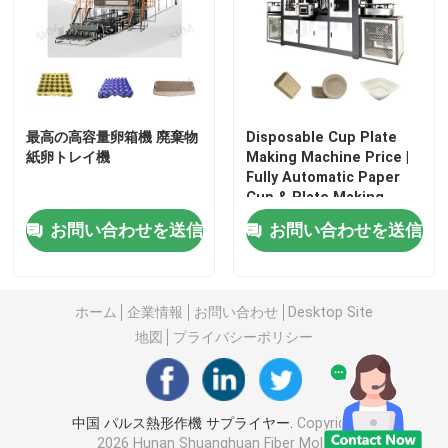
機械を作るペーパー皿
コーヒーカップトレイ機
最高の高容量卵箱機 廃棄物
Disposable Cup Plate
紙卵トレイ機
Making Machine Price |
機械を作るフルーツの皿
Fully Automatic Paper
Cup & Plate Making
Manufacturer
お問い合わせを送信
お問い合わせを送信
紙ボトルを作る機械
幼稚園用トレイを作る機械
ホーム
企業情報
お問い合わせ
Desktop Site
地図
プライバシーポリシー
卵のカートン作成機械
中国 パルス熱形作機 サプライヤー.
Copyright ©
卵箱を作る機械
2026 Hunan Shuanghuan Fiber Molding