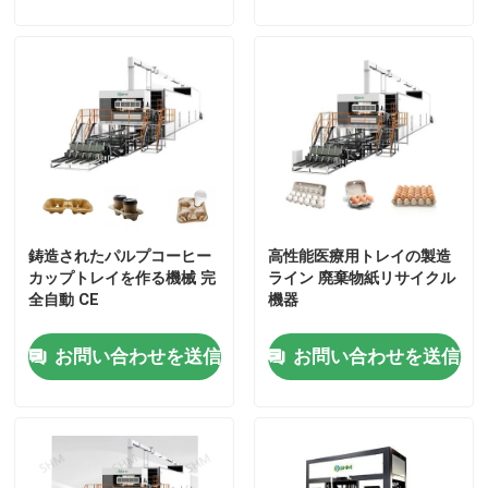
瓶 紙瓶 紙瓶 紙瓶 紙瓶 紙
紙 紙 紙 紙 紙 紙 紙 紙 紙
紙 紙 紙 紙 紙
会社案内
品質管理
お問い合わせ
鋳造されたパルプコーヒー
高性能医療用トレイの製造
見積依頼
カップトレイを作る機械 完
ライン 廃棄物紙リサイクル
全自動 CE
機器
形成されたパルプ機械
お問い合わせを送信
お問い合わせを送信
形成テーブルウェア機械をパルプにしなさい
バガスのパルプの成形機