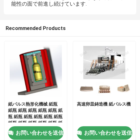
能性の面で前進し続けています.
Recommended Products
ホーム
紙パルス熱形化機械 紙瓶
高速卵皿鋳造機 紙パルス機
紙瓶 紙瓶 紙瓶 紙瓶 紙瓶 紙
瓶 紙瓶 紙瓶 紙瓶 紙瓶 紙瓶
製品
紙瓶 紙瓶 紙瓶 紙瓶 紙瓶 紙
瓶 紙瓶 紙瓶 紙瓶 紙瓶 紙瓶
お問い合わせを送信
お問い合わせを送信
紙瓶 紙瓶 紙瓶 紙瓶 紙瓶 紙
企業情報